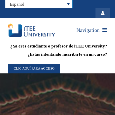
Skip
Español
to
Toggle
Navigati
content
Política de Privacidad
Navigation
Contáctenos
¿Ya eres estudiante o profesor de iTEE University?
Página principal
Acceso
¿Estás intentando inscribirte en un curso?
Postulantes
CLIC AQUÍ PARA ACCESO
Colaboración con iTEE University
Sobre nosotros